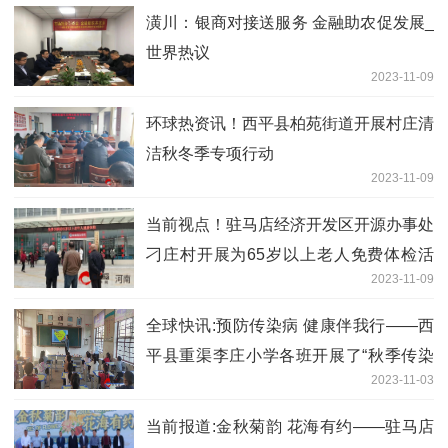
​潢川：银商对接送服务 金融助农促发展_
世界热议
2023-11-09
环球热资讯！​西平县柏苑街道开展村庄清
洁秋冬季专项行动
2023-11-09
当前视点！驻马店经济开发区开源办事处
刁庄村开展为65岁以上老人免费体检活
2023-11-09
动
全球快讯:​预防传染病 健康伴我行——西
平县重渠李庄小学各班开展了“秋季传染
2023-11-03
病预防”主题班会
当前报道:金秋菊韵 花海有约——驻马店