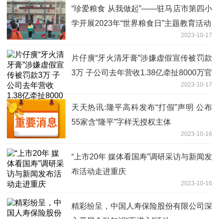
“珍爱粮食 从我做起”——驻马店市第四小
学开展2023年“世界粮食日”主题教育活动
2023-10-17
片仔癀“牙火清牙膏”涉嫌虚假宣传被罚款
3万 子公司去年营收1.38亿牵扯8000万官
2023-10-17
司
天天热讯:隆平高科发布“打假”声明 公布
55家含“隆平”字样无授权主体
2023-10-16
“上市20年 媒体看国寿”调研采访与新闻发
布活动走进重庆
2023-10-16
精彩纷呈，中国人寿保险股份有限公司深