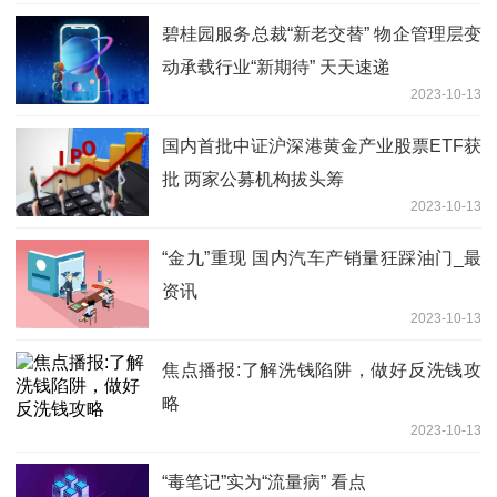
碧桂园服务总裁“新老交替” 物企管理层变
动承载行业“新期待” 天天速递
2023-10-13
国内首批中证沪深港黄金产业股票ETF获
批 两家公募机构拔头筹
2023-10-13
“金九”重现 国内汽车产销量狂踩油门_最
资讯
2023-10-13
焦点播报:了解洗钱陷阱，做好反洗钱攻
略
2023-10-13
“毒笔记”实为“流量病” 看点